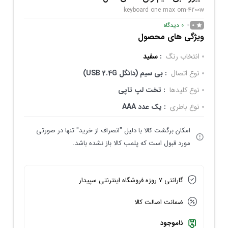
keyboard one max om-4200w
0
دیدگاه
0
ویژگی های محصول
انتخاب رنگ
:
سفید
نوع اتصال
: بی سیم (دانگل USB 2.4G)
نوع کلیدها
: تخت لپ تاپی
نوع باطری
: یک عدد AAA
امکان برگشت کالا با دلیل "انصراف از خرید" تنها در صورتی
مورد قبول است که پلمب کالا باز نشده باشد.
گارانتی 7 روزه فروشگاه اینترنتی سپیدار
ضمانت اصالت کالا
ناموجود