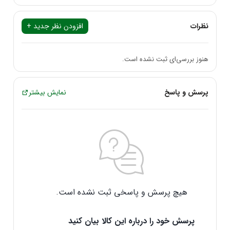
جنس بدنه:
پلاستیک بهبود داده شده ABS با قابلیت PC Fireproof
پورت‌های ورودی:
دو عدد (Type-C و MicroUSB)
نظرات
افزودن نظر جدید +
پورت‌های خروجی:
دو عدد درگاه USB-A
نشانگر LED:
دارد
هنوز بررسی‌ای ثبت نشده است.
فناوری شارژ سریع:
Quick Charge 3.0
نوع باتری:
لیتیوم پلیمری
پرسش و پاسخ
نمایش بیشتر
توان خروجی کلی:
22.5 وات
زمان شارژ کامل:
7 ساعت
طراحی و ساخت
بدنه این پاوربانک از
پلاستیک بهبود داده شده ABS
ساخته شده و با
قابلیت
PC Fireproof
ایمنی بیشتری را در برابر آتش‌سوزی و حرارت
فراهم می‌کند. طراحی مقاوم و مستحکم این پاوربانک، آن را به یک
همراه مناسب در سفرها و استفاده روزمره تبدیل کرده است.
هیچ پرسش و پاسخی ثبت نشده است.
عملکرد و قابلیت‌ها
پاوربانک LP-221 دارای
دو پورت ورودی Type-C و MicroUSB
با
پرسش خود را درباره این کالا بیان کنید
ولتاژ 5 ولت و شدت جریان 2 آمپر است که به شما امکان می‌دهد به