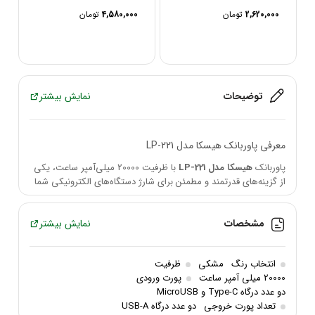
ظرفیت 10000 میلی...
GL-PX18 PD 30W...
2,620,000
تومان
4,580,000
تومان
توضیحات
نمایش بیشتر
معرفی پاوربانک هیسکا مدل LP-221
پاوربانک
هیسکا مدل LP-221
با ظرفیت 20000 میلی‌آمپر ساعت، یکی
از گزینه‌های قدرتمند و مطمئن برای شارژ دستگاه‌های الکترونیکی شما
است. این پاوربانک با داشتن امکانات پیشرفته و طراحی مقاوم، یک
انتخاب عالی برای افرادی است که به دنبال شارژر قابل حمل با ظرفیت
مشخصات
نمایش بیشتر
بالا و قابلیت‌های متنوع هستند.
ویژگی‌های کلیدی
انتخاب رنگ
مشکی
ظرفیت
ظرفیت:
20000 میلی‌آمپر ساعت
20000 میلی آمپر ساعت
پورت ورودی
دو عدد درگاه Type-C و MicroUSB
سازگاری:
مناسب برای انواع گوشی‌ها و تبلت‌ها
تعداد پورت خروجی
دو عدد درگاه USB-A