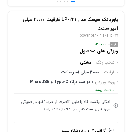
پاوربانک هیسکا مدل LP-221 ظرفیت 20000 میلی
آمپر ساعت
power bank hiska lp-221
0
دیدگاه
0
ویژگی های محصول
انتخاب رنگ
:
مشکی
ظرفیت
: 20000 میلی آمپر ساعت
پورت ورودی
: دو عدد درگاه Type-C و MicroUSB
+ اطلاعات بیشتر
تعداد پورت خروجی
: دو عدد درگاه USB-A
شارژ سریع
: دارد Quick Charge 3.0
امکان برگشت کالا با دلیل "انصراف از خرید" تنها در صورتی
مورد قبول است که پلمب کالا باز نشده باشد.
توان خروجی کلی
: 22.5 وات
گارانتی 7 روزه فروشگاه سپیدار