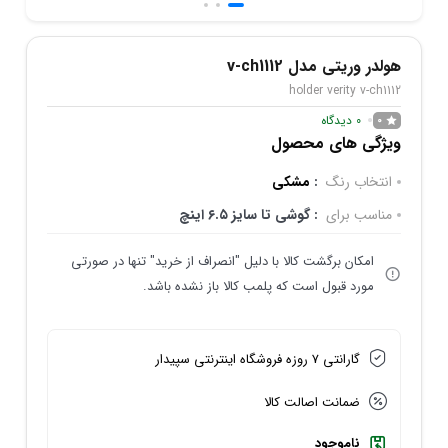
هولدر وریتی مدل v-ch1112
holder verity v-ch1112
0
دیدگاه
0
ویژگی های محصول
انتخاب رنگ
:
مشکی
مناسب برای
: گوشی تا سایز ۶.۵ اینچ
امکان برگشت کالا با دلیل "انصراف از خرید" تنها در صورتی
مورد قبول است که پلمب کالا باز نشده باشد.
گارانتی 7 روزه فروشگاه اینترنتی سپیدار
ضمانت اصالت کالا
ناموجود