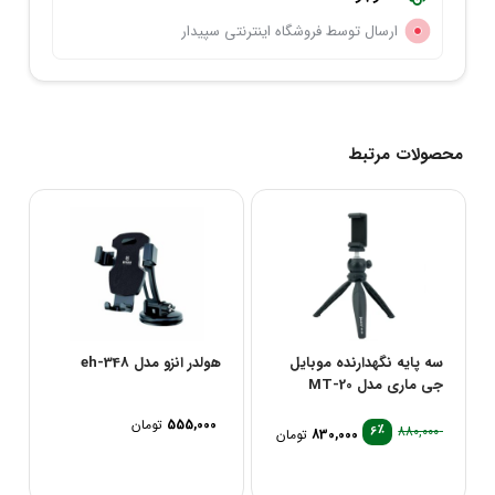
ارسال توسط فروشگاه اینترنتی سپیدار
محصولات مرتبط
سه پایه نگهدارنده موبایل
هولدر انزو مدل eh-348
جی ماری مدل MT-20
555,000
تومان
٪
880,000
6
830,000
تومان
قیمت
قیمت
فعلی
اصلی
تومان 880,000
تومان 830,000
بود.
است.