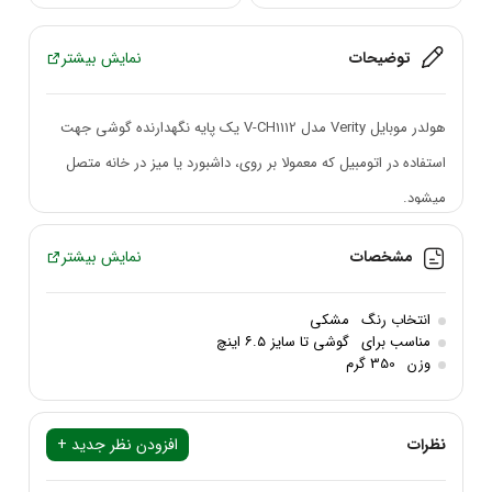
توضیحات
نمایش بیشتر
هولدر موبایل Verity مدل V-CH1112 یک پایه نگهدارنده گوشی جهت
استفاده در اتومبیل که معمولا بر روی، داشبورد یا میز در خانه متصل
میشود.
این هلدر با یک بازوی متحرک که امکان چرخش 270 درجه را هنگام
مشخصات
نمایش بیشتر
نصب به شما میدهد.
این هولدر موبایل Verity مدل V-CH1112 در خودرو با کارایی متفاوت
انتخاب رنگ
مشکی
مناسب برای انواع گوشی های هوشمند با ابعاد 4 تا 5.5 اینچی تشکیل
مناسب برای
گوشی تا سایز ۶.۵ اینچ
وزن
350 گرم
شده از یک پایه نگهدارنده محکم و قدرتمند که توسط یک ساکشن
مکنده نانو سیلیکونی به همراه یک چسبونک سیلیکونی قوی در پشت
نظرات
آن جهت اتصال بر روی انواع سطوح صاف و یکدست ماشین مانند
افزودن نظر جدید +
داشبورد بکار میرود.