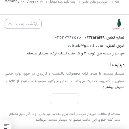
هولدر وریتی مدل v-ch1112
خانه
موبایل و لوازم جانبی
پایه نگهدارنده موبایل
البته بهتر است در هنگام رانندگی از تلفن همراه خود تا حد امکان
استفاده نکنید.
بازگشت به بالا
02537742578
شماره تماس: 09122525448
آدرس ایمیل:
softtak@gmail.com
قم، بلوار سمیه بین کوچه 3 و 5، جنب لبنیات ارگ، سپیدار سیستم
درباره ما
سپیدار سیستم با هدف ارائه محصولات باکیفیت و کاربردی در حوزه لوازم جانبی
موبایل و کامپیوتر فعالیت می‌کند. ما تلاش می‌کنیم مجموعه‌ای متنوع از کالاهای
نمایش بیشتر
به‌روز و استاندارد را فراهم کنیم تا تجربه‌ای مطمئن و رضایت‌بخش از خرید آنلاین
داشته باشید. در سپیدار سیستم، کیفیت کالا، قیمت منصفانه و پاسخگویی
مسئولانه سه اصل مهم ما هستند. تمامی سفارش‌ها در کوتاه‌ترین زمان ممکن
پردازش و ارسال می‌شوند و تیم پشتیبانی ما آماده پاسخگویی به سوالات و پیگیری
استفاده از مطالب سپیدار سیستم فقط برای مقاصد غیرتجاری و با ذکر منبع بلامانع
درخواست‌های شماست. با سپیدار سیستم، خریدی ساده، سریع و مطمئن را تجربه
است. کلیه حقوق این سایت متعلق به سپیدار سیستم می‌باشد
کنید.