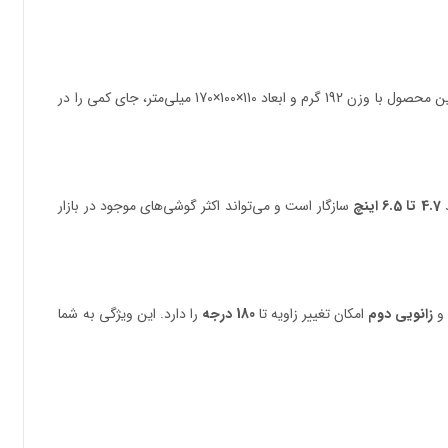
و پلاستیک ABS ساخته شده است که ضمن داشتن وزن کم (192 گرم)، مقاومت بالایی در برابر ضربه و فشار دارد. این محصول با وزن 192 گرم و ابعاد 110×100×170 میلی‌متر، جای کمی را در
د
4.7 تا 6.5 اینچ
سازگار است و می‌تواند اکثر گوشی‌های موجود در بازار
زانویی دوم
امکان تغییر زاویه تا
180 درجه
را دارد. این ویژگی به شما