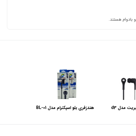
یت مدل d3
هندزفری بلو اسپکترام مدل BL-01