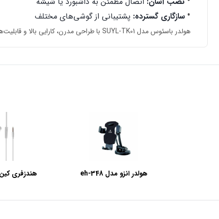
نصب آسان:
اتصال مطمئن به داشبورد یا شیشه
سازگاری گسترده:
پشتیبانی از گوشی‌های مختلف
هولدر باسئوس مدل SUYL-TK01 با طراحی مدرن، کارایی بالا و قابلیت‌های تنظیم زاویه، انتخابی ایده‌آل برای کسانی است که به دنبال یک هولدر باکیفیت و بادوام هستند.
هولدر انزو مدل eh-348
هندزفری کین مدل