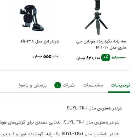
سه پایه نگهدارنده موبایل جی
هولدر انزو مدل eh-348
ماری مدل MT-20
555,000
تومان
٪
6
880,000
830,000
تومان
قیمت
قیمت
فعلی
اصلی
تومان 880,000
تومان 830,000
بود.
است.
توضیحات
مشخصات
نظرات
پرسش و پاسخ
0
هولدر باسئوس مدل SUYL-TK01
هولدر باسئوس مدل SUYL-TK01: انتخابی مطمئن برای گوشی‌های هوشمند
هولدر باسئوس مدل
SUYL-TK01
یک پایه نگهدارنده قوی و کاربردی ا