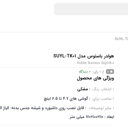
هولدر باسئوس مدل SUYL-TK01
Holder Baseus Suyl-tk01
از 0 رای
0
دیدگاه
0
ویژگی های محصول
انتخاب رنگ
:
مشکی
مناسب برای
: گوشی های ۴.۷ تا ۶.۵ اینچ
سایر توضیحات
ابعاد : ۱۱۰×۱۰۰×۱۷۰ میلی متر