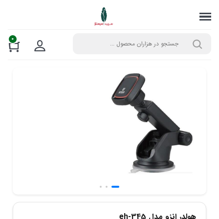
0
هولدر انزو مدل eh-345