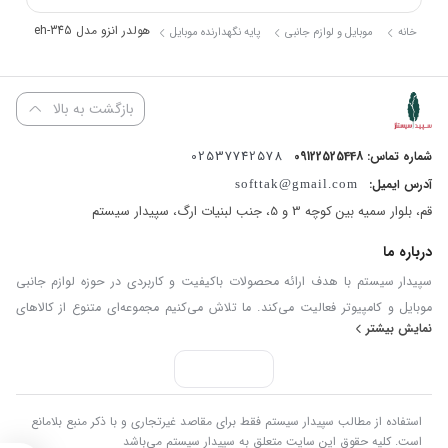
هستند. مطمئناً با استفاده از این هولدر می‌توانید نظم را در محیط کار
هولدر انزو مدل eh-345
خانه
موبایل و لوازم جانبی
پایه نگهدارنده موبایل
یا منزل یا خودرو خود بالا ببرید.
بازگشت به بالا
02537742578
شماره تماس: 09122525448
آدرس ایمیل:
softtak@gmail.com
قم، بلوار سمیه بین کوچه 3 و 5، جنب لبنیات ارگ، سپیدار سیستم
درباره ما
سپیدار سیستم با هدف ارائه محصولات باکیفیت و کاربردی در حوزه لوازم جانبی
موبایل و کامپیوتر فعالیت می‌کند. ما تلاش می‌کنیم مجموعه‌ای متنوع از کالاهای
نمایش بیشتر
به‌روز و استاندارد را فراهم کنیم تا تجربه‌ای مطمئن و رضایت‌بخش از خرید آنلاین
داشته باشید. در سپیدار سیستم، کیفیت کالا، قیمت منصفانه و پاسخگویی
مسئولانه سه اصل مهم ما هستند. تمامی سفارش‌ها در کوتاه‌ترین زمان ممکن
پردازش و ارسال می‌شوند و تیم پشتیبانی ما آماده پاسخگویی به سوالات و پیگیری
استفاده از مطالب سپیدار سیستم فقط برای مقاصد غیرتجاری و با ذکر منبع بلامانع
درخواست‌های شماست. با سپیدار سیستم، خریدی ساده، سریع و مطمئن را تجربه
است. کلیه حقوق این سایت متعلق به سپیدار سیستم می‌باشد