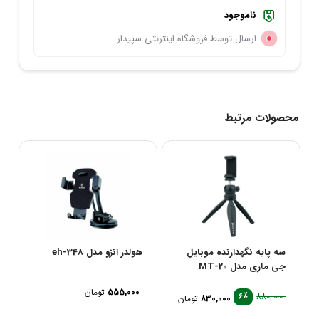
ناموجود
ارسال توسط فروشگاه اینترنتی سپیدار
محصولات مرتبط
سه پایه نگهدارنده موبایل
هولدر انزو مدل eh-348
جی ماری مدل MT-20
555,000
تومان
٪
880,000
6
830,000
تومان
قیمت
قیمت
فعلی
اصلی