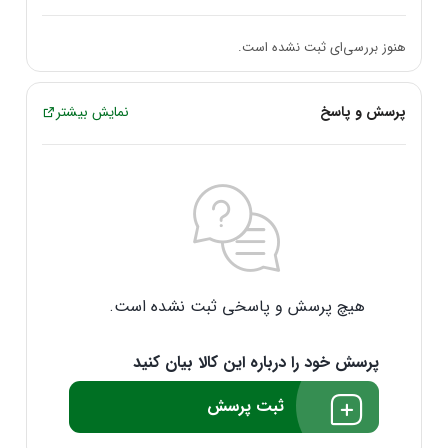
نصب آسان
: طراحی این هولدر به گونه‌ای است که نصب و
راه‌اندازی آن ساده و سریع انجام می‌شود.
هنوز بررسی‌ای ثبت نشده است.
قابلیت نگهداری از وسایل مختلف
: مانند گوشی‌های تلفن همراه،
تبلت‌ها یا سایر وسایل الکترونیکی.
پرسش و پاسخ
نمایش بیشتر
کاربردها:
استفاده در دفتر کار
: برای نگه‌داشتن تبلت، گوشی یا دیگر وسایل
الکترونیکی به طور منظم و در دسترس.
استفاده در منزل
: می‌توان از آن برای نگهداری از دستگاه‌های مختلف
در آشپزخانه یا اتاق نشیمن استفاده کرد.
در محیط‌های آموزشی
: مناسب برای نگه‌داری از تبلت یا کتاب‌های
هیچ پرسش و پاسخی ثبت نشده است.
الکترونیکی در کلاس‌های درس.
نتیجه‌گیری:
پرسش خود را درباره این کالا بیان کنید
هولدر انزو مدل EH-345 با ویژگی‌ها و طراحی منحصر به فردش یک
ثبت پرسش
انتخاب مناسب برای افرادی است که به دنبال یک ابزار کارآمد و کارآمد