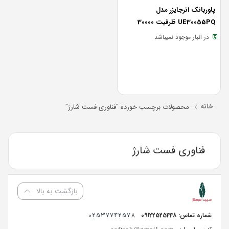
پاوربانک انرجایزر مدل
UE30055PQ ظرفیت 30000
میلی آمپر ساعت
در انبار موجود نمیباشد
خانه
محصولات برچسب خورده “فناوری فست شارژ”
فناوری فست شارژ
بازگشت به بالا
02537742578
شماره تماس: 09122525448