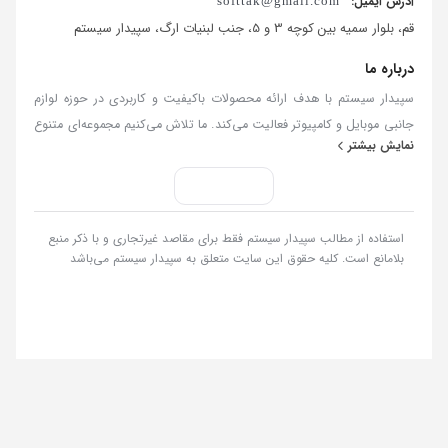
آدرس ایمیل:
softtak@gmail.com
قم، بلوار سمیه بین کوچه 3 و 5، جنب لبنیات ارگ، سپیدار سیستم
درباره ما
سپیدار سیستم با هدف ارائه محصولات باکیفیت و کاربردی در حوزه لوازم
جانبی موبایل و کامپیوتر فعالیت می‌کند. ما تلاش می‌کنیم مجموعه‌ای متنوع
نمایش بیشتر
از کالاهای به‌روز و استاندارد را فراهم کنیم تا تجربه‌ای مطمئن و رضایت‌بخش
از خرید آنلاین داشته باشید. در سپیدار سیستم، کیفیت کالا، قیمت منصفانه
و پاسخگویی مسئولانه سه اصل مهم ما هستند. تمامی سفارش‌ها در
کوتاه‌ترین زمان ممکن پردازش و ارسال می‌شوند و تیم پشتیبانی ما آماده
استفاده از مطالب سپیدار سیستم فقط برای مقاصد غیرتجاری و با ذکر منبع
پاسخگویی به سوالات و پیگیری درخواست‌های شماست. با سپیدار سیستم،
بلامانع است. کلیه حقوق این سایت متعلق به سپیدار سیستم می‌باشد
خریدی ساده، سریع و مطمئن را تجربه کنید.