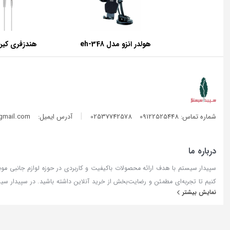
هولدر انزو مدل eh-348
هندزفری کین مد
|
شماره تماس: 09122525448
02537742578
آدرس ایمیل:
gmail.com
درباره ما
سپیدار سیستم با هدف ارائه محصولات باکیفیت و کاربردی در حوزه لوازم جانبی موبایل 
کنیم تا تجربه‌ای مطمئن و رضایت‌بخش از خرید آنلاین داشته باشید. در سپیدار 
نمایش بیشتر
کوتاه‌ترین زمان ممکن پردازش و ارسال می‌شوند و تیم پشتیبانی ما آماده پاسخگو
کنید.
استفاده از مطالب سپیدار سیستم فقط برای مقاصد غیرتجاری و با ذکر منبع بلاما