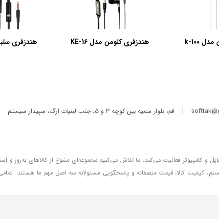
ل k-100
هندزفری کلومن مدل KE-16
هندزفری سلبر
|
softtak@
قم، بلوار سمیه بین کوچه 3 و 5، جنب لبنیات ارگ، سپیدار سیستم
و کامپیوتر فعالیت می‌کند. ما تلاش می‌کنیم مجموعه‌ای متنوع از کالاهای به‌روز و استان
سیستم، کیفیت کالا، قیمت منصفانه و پاسخگویی مسئولانه سه اصل مهم ما هستند. تمامی
یی به سوالات و پیگیری درخواست‌های شماست. با سپیدار سیستم، خریدی ساده، سریع و مط
نع است. کلیه حقوق این سایت متعلق به سپیدار سیستم می‌باشد