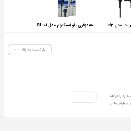
یت مدل d3
هندزفری بلو اسپکترام مدل BL-01
بازگشت به بالا
دارد را فراهم
 سفارش‌ها در
مئن را تجربه
Copyright © 2006 - 2026 3pdar.com