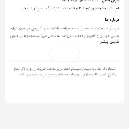
آدرس ایمیل:
softtak@gmail.com
قم، بلوار سمیه بین کوچه 3 و 5، جنب لبنیات ارگ، سپیدار سیستم
درباره ما
سپیدار سیستم با هدف ارائه محصولات باکیفیت و کاربردی در حوزه لوازم
جانبی موبایل و کامپیوتر فعالیت می‌کند. ما تلاش می‌کنیم مجموعه‌ای متنوع
نمایش بیشتر
از کالاهای به‌روز و استاندارد را فراهم کنیم تا تجربه‌ای مطمئن و رضایت‌بخش
از خرید آنلاین داشته باشید. در سپیدار سیستم، کیفیت کالا، قیمت منصفانه
و پاسخگویی مسئولانه سه اصل مهم ما هستند. تمامی سفارش‌ها در
کوتاه‌ترین زمان ممکن پردازش و ارسال می‌شوند و تیم پشتیبانی ما آماده
استفاده از مطالب سپیدار سیستم فقط برای مقاصد غیرتجاری و با ذکر منبع
پاسخگویی به سوالات و پیگیری درخواست‌های شماست. با سپیدار سیستم،
بلامانع است. کلیه حقوق این سایت متعلق به سپیدار سیستم می‌باشد
خریدی ساده، سریع و مطمئن را تجربه کنید.