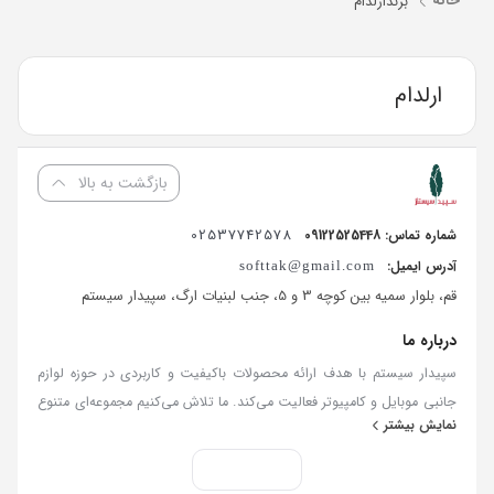
خانه
برند
ارلدام
ارلدام
بازگشت به بالا
02537742578
شماره تماس: 09122525448
آدرس ایمیل:
softtak@gmail.com
قم، بلوار سمیه بین کوچه 3 و 5، جنب لبنیات ارگ، سپیدار سیستم
درباره ما
سپیدار سیستم با هدف ارائه محصولات باکیفیت و کاربردی در حوزه لوازم
جانبی موبایل و کامپیوتر فعالیت می‌کند. ما تلاش می‌کنیم مجموعه‌ای متنوع
نمایش بیشتر
از کالاهای به‌روز و استاندارد را فراهم کنیم تا تجربه‌ای مطمئن و رضایت‌بخش
از خرید آنلاین داشته باشید. در سپیدار سیستم، کیفیت کالا، قیمت منصفانه
و پاسخگویی مسئولانه سه اصل مهم ما هستند. تمامی سفارش‌ها در